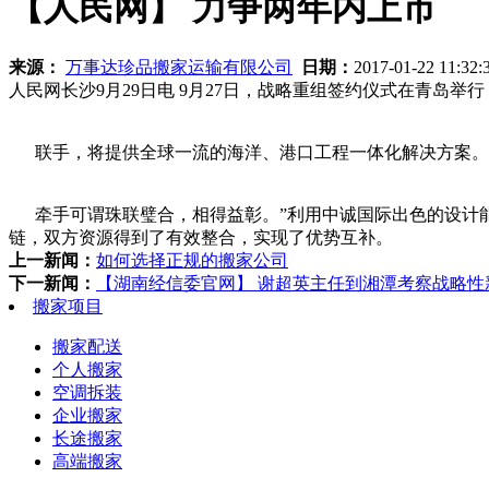
【人民网】 力争两年内上市
来源：
万事达珍品搬家运输有限公司
日期：
2017-01-22 11:32
人民网长沙9月29日电 9月27日，战略重组签约仪式在青岛举
联手，将提供全球一流的海洋、港口工程一体化解决方案。
牵手可谓珠联璧合，相得益彰。”利用中诚国际出色的设计能
链，双方资源得到了有效整合，实现了优势互补。
上一新闻：
如何选择正规的搬家公司
下一新闻：
【湖南经信委官网】 谢超英主任到湘潭考察战略
搬家项目
搬家配送
个人搬家
空调拆装
企业搬家
长途搬家
高端搬家