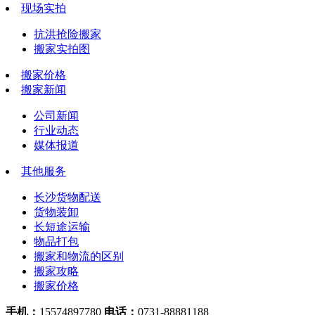
现场实拍
抗洪抢险搬家
搬家实拍图
搬家价格
搬家新闻
公司新闻
行业动态
媒体报道
其他服务
长沙货物配送
货物装卸
长短途运输
物品打包
搬家和物流的区别
搬家攻略
搬家价格
手机：
15574897780
电话：
0731-88881188