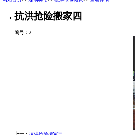
抗洪抢险搬家四
编号：2
上一：
抗洪抢险搬家三