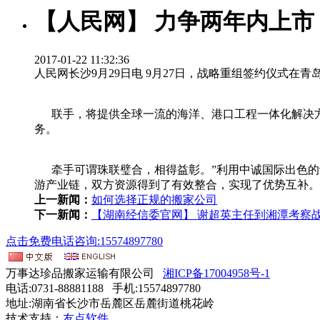
【人民网】 力争两年内上市
2017-01-22 11:32:36
人民网长沙9月29日电 9月27日，战略重组签约仪式在
联手，将提供全球一流的海洋、港口工程一体化解决方
务。
牵手可谓珠联璧合，相得益彰。”利用中诚国际出色的
游产业链，双方资源得到了有效整合，实现了优势互补。
上一新闻：
如何选择正规的搬家公司
下一新闻：
【湖南经信委官网】 谢超英主任到湘潭考察
点击免费电话咨询:15574897780
万事达珍品搬家运输有限公司
湘ICP备17004958号-1
电话:0731-88881188 手机:15574897780
地址:湖南省长沙市岳麓区岳麓街道桃花岭
技术支持：
友点软件